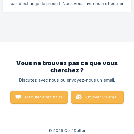
demande. Le simple renvoi du bien sans déclaration ou le
pas d'échange de produit. Nous vous invitons à effectuer
refus de prendre livraison ne suf
une demande de rétractation en nous adressant votre
demande à l'adresse suivante : commandes@cerf-
dellier.com, en rappelant votre numéro de commande et le
nom du produit. Vous disposez de 14 jours à compter de la
réception de votre commande, pour formuler votre
demande. A réception, nous procéderons au
remboursement du/des produit(s) retourné(s) par le même
mode de règlement qu
Vous ne trouvez pas ce que vous
cherchez ?
Discutez avec nous ou envoyez-nous un email.
Discuter avec nous
Envoyer un email
© 2026 Cerf Dellier