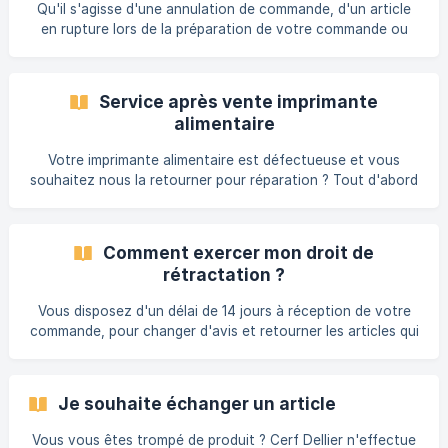
Qu'il s'agisse d'une annulation de commande, d'un article
(https://storage.crisp.chat/users/helpdesk/websit
en rupture lors de la préparation de votre commande ou
d'une rétractation, le remboursement se fait toujours par le
même mode de règlement que vous aviez utilisé. Si vous
avez réglé votre commande par chèque ou par virement
Service après vente imprimante
bancaire, nous vous invitons à nous adresser un original de
alimentaire
RIB, afin que nous puissions effectuer le remboursement
par virement bancaire. Vous préférez un bon d'achat à la
Votre imprimante alimentaire est défectueuse et vous
place du remboursement ? Il suffit de nous
souhaitez nous la retourner pour réparation ? Tout d'abord
contactez le service client pour décrire votre problème et
tentez de le résoudre à distance.. Nous vous rappelons que
la tête d'impression est garantie 1 mois date de départ de
Comment exercer mon droit de
l’entrepôt et le matériel 1 an en garantie commerciale. En
rétractation ?
cas de retour nous vous transmettrons une étiquette
prépayée pour nous renvoyer le colis. Il est important de
Vous disposez d'un délai de 14 jours à réception de votre
bien protéger l'imprimante pour le t
commande, pour changer d'avis et retourner les articles qui
ne vous conviennent pas. **En revanche, les ingrédients
(chocolat, pâte à sucre...) et les décors pâtissiers ne sont
pas repris. ** 2 étapes à suivre : 1 - Déclarez votre retour
Je souhaite échanger un article
Attention : Cette étape est obligatoire, sinon nous ne
serons pas en mesure de prendre en charge votre
Vous vous êtes trompé de produit ? Cerf Dellier n'effectue