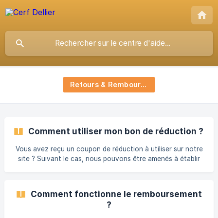
Retours & Remboursements
Comment utiliser mon bon de réduction ?
Vous avez reçu un coupon de réduction à utiliser sur notre
site ? Suivant le cas, nous pouvons être amenés à établir
un bon de réduction. Vous pouvez le retrouver dans votre
compte client, rubrique "Bons de réduction". Comment
l'utiliser ? Celui-ci se présente sous forme d'un code à
Comment fonctionne le remboursement
renseigner dans votre panier, "Vous avez un code promo ?".
?
Ensuite vous cliquez sur "Ajouter" pour le déduire du
montant de vos achats. ![code promo]