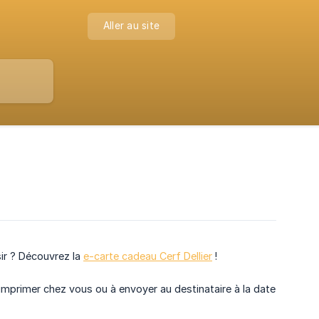
Aller au site
sir ? Découvrez la
e-carte cadeau Cerf Dellier
!
 imprimer chez vous ou à envoyer au destinataire à la date